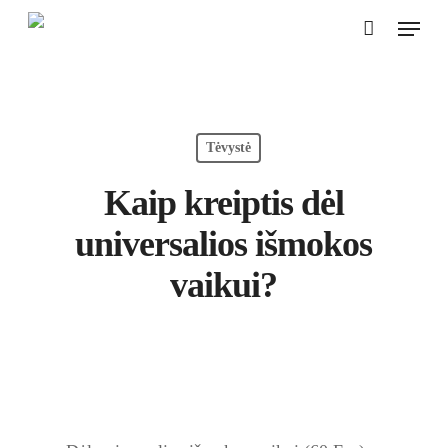
Skip
Menu
to
Close
Cart
Cart
Close
main
Menu
content
Tėvystė
Kaip kreiptis dėl
universalios išmokos
vaikui?