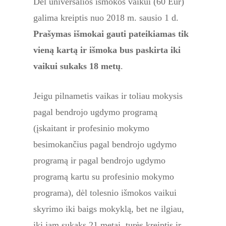
Dėl universalios išmokos vaikui (60 Eur)
galima kreiptis nuo 2018 m. sausio 1 d.
Prašymas išmokai gauti pateikiamas tik
vieną kartą ir išmoka bus paskirta iki
vaikui sukaks 18 metų
.
Jeigu pilnametis vaikas ir toliau mokysis
pagal bendrojo ugdymo programą
(įskaitant ir profesinio mokymo
besimokančius pagal bendrojo ugdymo
programą ir pagal bendrojo ugdymo
programą kartu su profesinio mokymo
programa), dėl tolesnio išmokos vaikui
skyrimo iki baigs mokyklą, bet ne ilgiau,
iki jam sukaks 21 metai, turės kreiptis ir