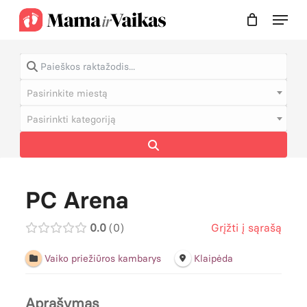
Skip
Menu
to
Cart
Close
Cart
Close
main
Menu
content
Pasirinkite miestą
Pasirinkti kategoriją
PC Arena
0.0
0
Grįžti į sąrašą
Vaiko priežiūros kambarys
Klaipėda
Aprašymas