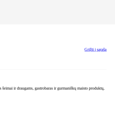
Grįžti į sąrašą
šeimai ir draugams, gastrobaras ir gurmaniškų maisto produktų,