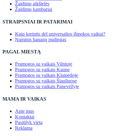
Žaidimų aikštelės
Žaidimų kambariai
STRAIPSNIAI IR PATARIMAI
Kaip kreiptis dėl universalios išmokos vaikui?
Naminis bananų pudingas
PAGAL MIESTĄ
Pramogos su vaikais Vilniuje
Pramogos su vaikais Kaune
Pramogos su vaikais Klaipėdoje
Pramogos su vaikais Šiauliuose
Pramogos su vaikais Panevėžyje
MAMA IR VAIKAS
Apie mus
Kontaktai
Pasiūlyk vietą
Reklama