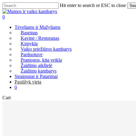
Skip
Hit enter to search or ESC to close
Sea
to
Close
main
Search
0
content
Menu
Tėveliams ir Mažyliams
Baseinas
Kavinė / Restoranas
Kirpykla
Vaiko priežiūros kambarys
Parduotuvė
Pramogos, kita veikla
Žaidimų aikštelė
Žaidimų kambarys
Straipsniai ir Patarimai
Pasiūlyk vietą
0
Close
Cart
Cart