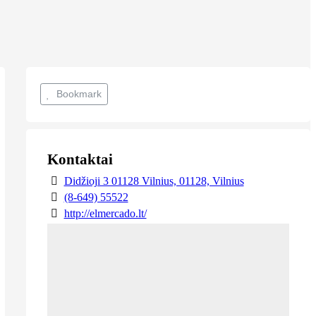
Bookmark
Kontaktai
Didžioji 3 01128 Vilnius, 01128, Vilnius
(8-649) 55522
http://elmercado.lt/