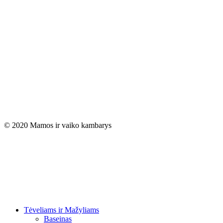
© 2020 Mamos ir vaiko kambarys
Close
Tėveliams ir Mažyliams
Menu
Baseinas