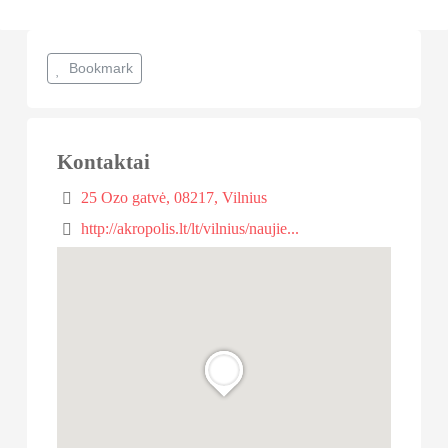
Bookmark
Kontaktai
25 Ozo gatvė, 08217, Vilnius
http://akropolis.lt/lt/vilnius/naujie...