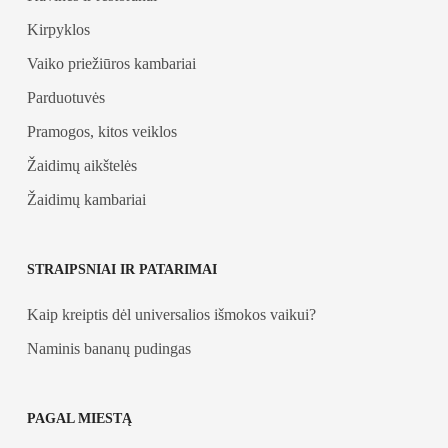
Kirpyklos
Vaiko priežiūros kambariai
Parduotuvės
Pramogos, kitos veiklos
Žaidimų aikštelės
Žaidimų kambariai
STRAIPSNIAI IR PATARIMAI
Kaip kreiptis dėl universalios išmokos vaikui?
Naminis bananų pudingas
PAGAL MIESTĄ