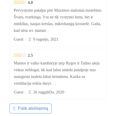
4.0
Pervystymo patalpa prie Maximos maloniai nustebino.
Švaru, tvarkinga. Yra ne tik vystymo lenta, bet ir
minkštas, naujas krėslas, mikrobangų krosnelė. Gaila,
kad nėra wc mamai.
Guest
9 rugsėjo, 2021
·
2.5
Mamos ir vaiko kambaryje tarp Rygos ir Talino aleju
viskas neblogai, tik kad labai smirda patalpoje nuo
suaugusiu tualetu.labai nemalonu. Kazka su
ventiliacija reikia daryt.
Guest
26 rugpjūčio, 2020
·
Palik atsiliepimą