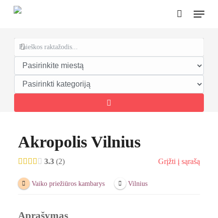
Skip
Menu
to
Close
Cart
Cart
main
content
Akropolis Vilnius
3.3
2
Grįžti į sąrašą
Vaiko priežiūros kambarys
Vilnius
Aprašymas