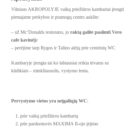
Vilniaus AKROPOLYJE vaikų priežiūros kambariai įrengti
pirmajame prekybos ir pramogų centro aukšte:
– už Mc’Donalds restorano, jo
raktą galite pasiimti Vero
cafe kavinėj
e
– perėjime tarp Rygos ir Talino alėjų prie centrinių WC
Kambaryje įrengta tai ko labiausiai reikia tėvams su
kūdikiais – minkštasuolis, vystymo lenta.
Pervystymo vietos
yra neįgaliųjų WC
:
prie vaikų priežiūros kambarių
prie parduotuvės MAXIMA II-ojo įėjimo