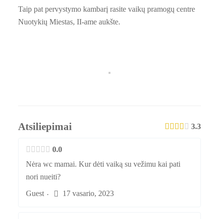
Taip pat pervystymo kambarį rasite vaikų pramogų centre
Nuotykių Miestas, II-ame aukšte.
Atsiliepimai
3.3
0.0
Nėra wc mamai. Kur dėti vaiką su vežimu kai pati
nori nueiti?
Guest
17 vasario, 2023
·